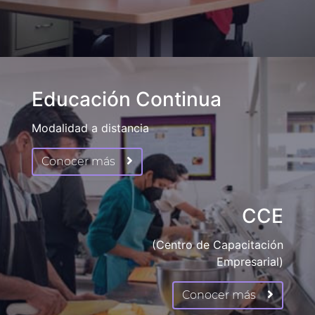
Educación Continua
Modalidad a distancia
Conocer más
CCE
(Centro de Capacitación
Empresarial)
Conocer más