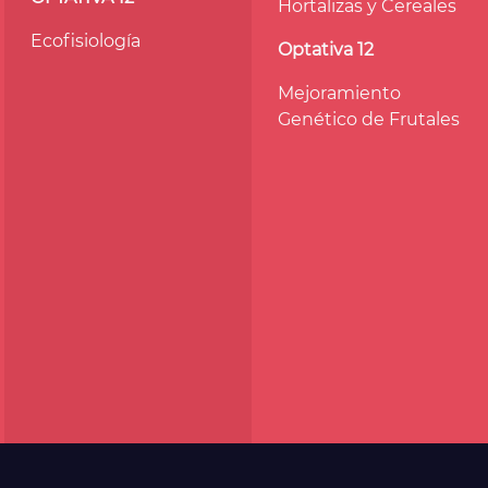
Hortalizas y Cereales
Ecofisiología
Optativa 12
Mejoramiento
Genético de Frutales