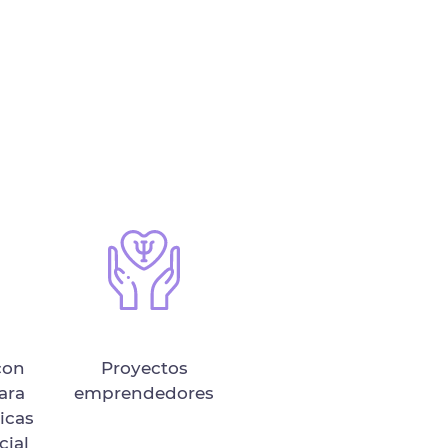
con
Proyectos
ara
emprendedores
ticas
cial