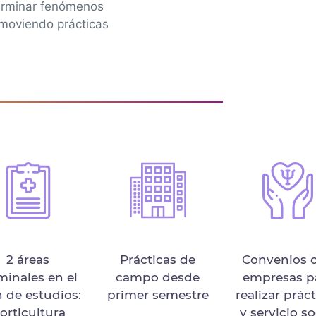
terminar fenómenos
omoviendo prácticas
2 áreas
Prácticas de
Convenios 
minales en el
campo desde
empresas p
n de estudios:
primer semestre
realizar prác
orticultura
y servicio so