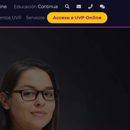
ine
Educación
Continua
entos UVP
Servicios
Acceso a UVP Online