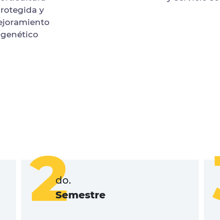
rotegida y
joramiento
genético
2
do.
Semestre