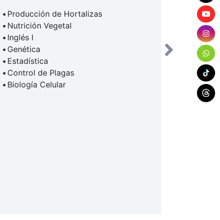
Producción de Hortalizas
Optativ
Nutrición Vegetal
Optativ
Inglés I
Inglés II
Genética
Genotec
Estadística
Fisiotec
Control de Plagas
Diseños
Biología Celular
Control